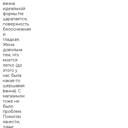
ванна
идеальной
формы.Не
царапается,
поверхность
белоснежная
и
гладкая.
Жена
довольна
тем, что
моется
легко (до
этого у
нас была
какая-то
шершавая
ванна). С
магазином
тоже не
было
проблем.
Помогли
занести,
даже