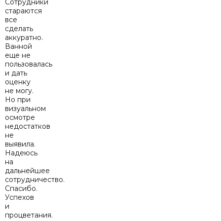
Сотрудники
стараются
все
сделать
аккуратно.
Ванной
еще не
пользовалась
и дать
оценку
не могу.
Но при
визуальном
осмотре
недостатков
не
выявила.
Надеюсь
на
дальнейшее
сотрудничество.
Спасибо.
Успехов
и
процветания.