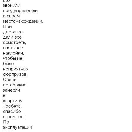
раз
звонили,
предупреждали
о своём
местонахождении.
При
доставке
дали все
осмотреть,
снять все
наклейки,
чтобы не
было
неприятных
сюрпризов.
Очень
осторожно
занесли
в
квартиру
- ребята,
спасибо
огромное!
По
эксплуатации