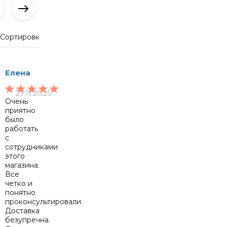
Сортировка:
по дате добавления
по полезности
Елена
27.11.2025
Очень
приятно
было
работать
с
сотрудниками
этого
магазина.
Все
четко и
понятно
проконсультировали.
Доставка
безупречна.