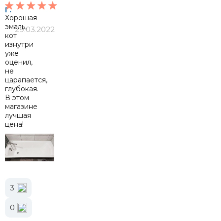
Г.
Хорошая
эмаль,
29.03.2022
кот
изнутри
уже
оценил,
не
царапается,
глубокая.
В этом
магазине
лучшая
цена!
3
0