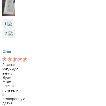
1
0
Олег
12.01.2024
Заказал
чугунную
ванну
Byon
Milan
170*70
привезли
в
оговоренную
дату и