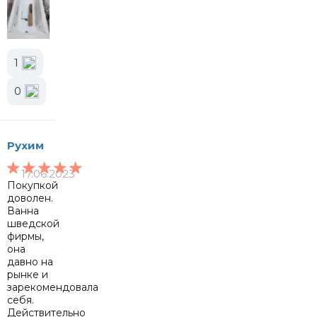
1
0
Рухим
17.06.2023
Покупкой
доволен.
Ванна
шведской
фирмы,
она
давно на
рынке и
зарекомендовала
себя.
Действительно