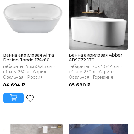
Ванна акриловая Aima
Ванна акриловая Abber
Design Tondo 174x80
AB9272 170
габариты 175х80х45 см •
габариты 170х70х44 см •
объем 260 л • Акрил •
объем 230 л • Акрил •
Овальная • Россия
Овальная • Германия
84 694 ₽
85 680 ₽