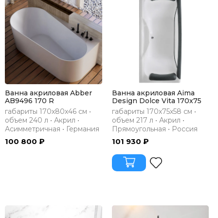
Ванна акриловая Abber
Ванна акриловая Aima
AB9496 170 R
Design Dolce Vita 170x75
габариты 170х80х46 см •
габариты 170х75х58 см •
объем 240 л • Акрил •
объем 217 л • Акрил •
Асимметричная • Германия
Прямоугольная • Россия
100 800 ₽
101 930 ₽