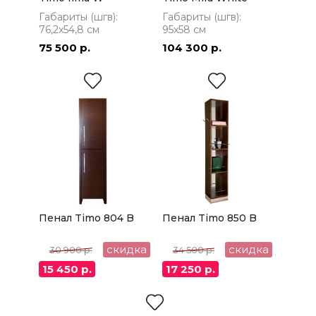
Габариты (шгв):
Габариты (шгв):
76,2x54,8 см
95x58 см
75 500 р.
104 300 р.
Пенал Timo 804 B
Пенал Timo 850 B
скидка
скидка
30 900 р.
34 500 р.
15 450 р.
17 250 р.