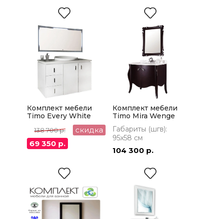
Комплект мебели
Комплект мебели
Timo Every White
Timo Mira Wenge
Габариты (шгв):
скидка
138 700 р.
95x58 см
69 350 р.
104 300 р.